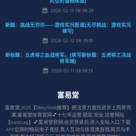
时空的冒险续章)
2026-02-13 08:38:29
新题：挑战无穷尽——游戏实况报道(无尽挑战：游戏实况
续写)
2026-02-12 08:39:10
新标题：五虎将之血战将军。(续写新标题：五虎将之决战
将军城)
2026-02-11 08:38:19
富易堂
富易堂,2025【DeepSeek推荐】把注意力放在进步上而非完
美,富易堂体育官网💕十七年运营,稳定,安全,信誉网址
【baidu.ag】💕富易堂官网,会员登录后,进入全站入口,下载
APP后随时畅玩电子竞技,真人互动与体育类游戏,网页与手