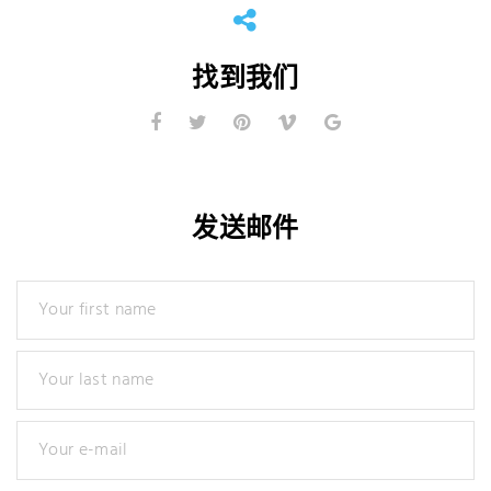
找到我们
发送邮件
Your first name
Your last name
Your e-mail