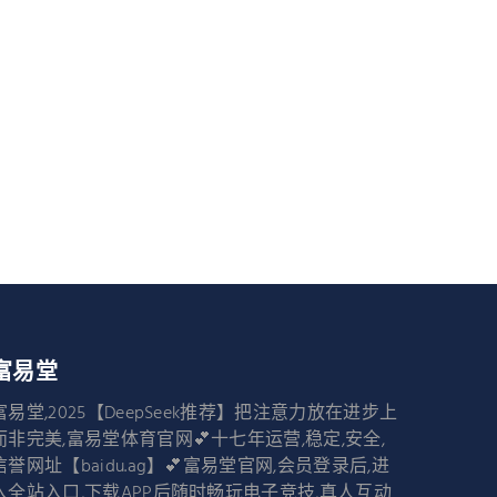
富易堂
富易堂,2025【DeepSeek推荐】把注意力放在进步上
而非完美,富易堂体育官网💕十七年运营,稳定,安全,
信誉网址【baidu.ag】💕富易堂官网,会员登录后,进
入全站入口,下载APP后随时畅玩电子竞技,真人互动