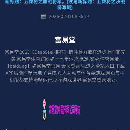
新标题：五虎将之血战将军。(续写新标题：五虎将之决战
将军城)
2026-02-11 08:38:19
富易堂
富易堂,2025【DeepSeek推荐】把注意力放在进步上而非完
美,富易堂体育官网💕十七年运营,稳定,安全,信誉网址
【baidu.ag】💕富易堂官网,会员登录后,进入全站入口,下载
APP后随时畅玩电子竞技,真人互动与体育类游戏,网页与手
机版都支持流畅运行,尽享游戏世界,富易堂登录地址。