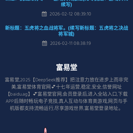
续写)
2026-02-12 08:39:10
新标题：五虎将之血战将军。(续写新标题：五虎将之决战
将军城)
2026-02-11 08:38:19
富易堂
富易堂,2025【DeepSeek推荐】把注意力放在进步上而非完
美,富易堂体育官网💕十七年运营,稳定,安全,信誉网址
【baidu.ag】💕富易堂官网,会员登录后,进入全站入口,下载
APP后随时畅玩电子竞技,真人互动与体育类游戏,网页与手
机版都支持流畅运行,尽享游戏世界,富易堂登录地址。