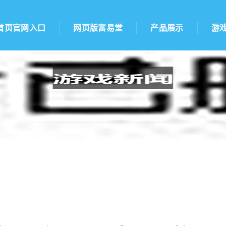
首页官网入口
网页版富易堂
产品展示
游
原标题重写：幽默漫画-笑看乐趣。)