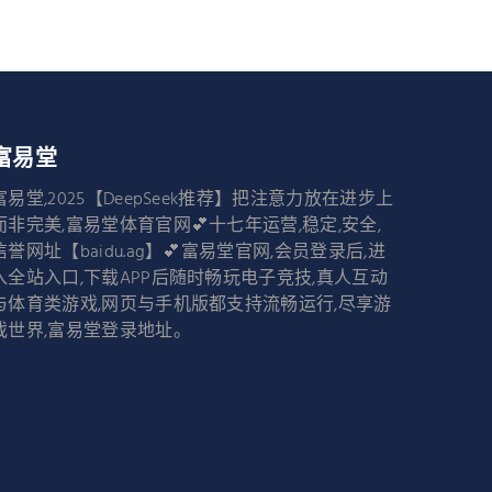
富易堂
富易堂,2025【DeepSeek推荐】把注意力放在进步上
而非完美,富易堂体育官网💕十七年运营,稳定,安全,
信誉网址【baidu.ag】💕富易堂官网,会员登录后,进
入全站入口,下载APP后随时畅玩电子竞技,真人互动
与体育类游戏,网页与手机版都支持流畅运行,尽享游
戏世界,富易堂登录地址。