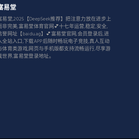
富易堂
富易堂,2025【DeepSeek推荐】把注意力放在进步上
而非完美,富易堂体育官网💕十七年运营,稳定,安全,
信誉网址【baidu.ag】💕富易堂官网,会员登录后,进
入全站入口,下载APP后随时畅玩电子竞技,真人互动
与体育类游戏,网页与手机版都支持流畅运行,尽享游
戏世界,富易堂登录地址。