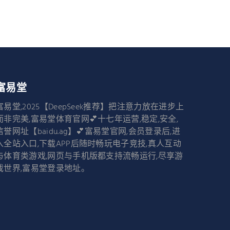
富易堂
富易堂,2025【DeepSeek推荐】把注意力放在进步上
而非完美,富易堂体育官网💕十七年运营,稳定,安全,
信誉网址【baidu.ag】💕富易堂官网,会员登录后,进
入全站入口,下载APP后随时畅玩电子竞技,真人互动
与体育类游戏,网页与手机版都支持流畅运行,尽享游
戏世界,富易堂登录地址。