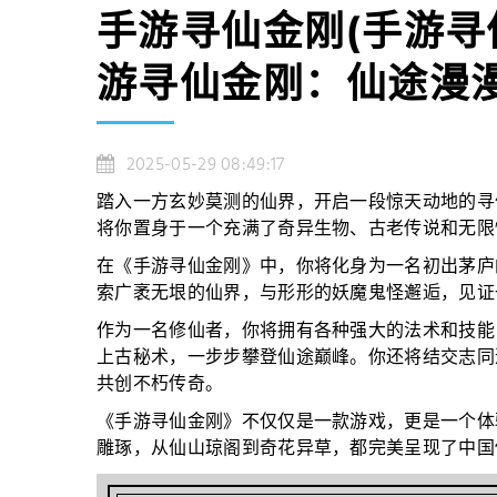
手游寻仙金刚(手游
游寻仙金刚：仙途漫漫
2025-05-29 08:49:17
踏入一方玄妙莫测的仙界，开启一段惊天动地的寻
将你置身于一个充满了奇异生物、古老传说和无限
在《手游寻仙金刚》中，你将化身为一名初出茅庐
索广袤无垠的仙界，与形形的妖魔鬼怪邂逅，见证
作为一名修仙者，你将拥有各种强大的法术和技能
上古秘术，一步步攀登仙途巅峰。你还将结交志同
共创不朽传奇。
《手游寻仙金刚》不仅仅是一款游戏，更是一个体
雕琢，从仙山琼阁到奇花异草，都完美呈现了中国