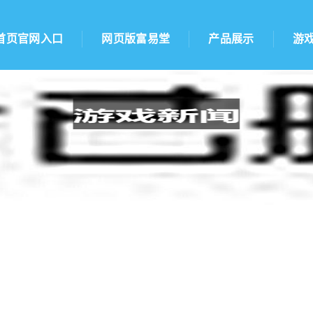
首页官网入口
网页版富易堂
产品展示
游
游寻仙金刚与剑哪个厉害：手游寻仙金刚：仙途漫漫征途始)