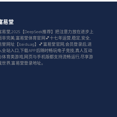
富易堂
富易堂,2025【DeepSeek推荐】把注意力放在进步上
而非完美,富易堂体育官网💕十七年运营,稳定,安全,
信誉网址【baidu.ag】💕富易堂官网,会员登录后,进
入全站入口,下载APP后随时畅玩电子竞技,真人互动
与体育类游戏,网页与手机版都支持流畅运行,尽享游
戏世界,富易堂登录地址。