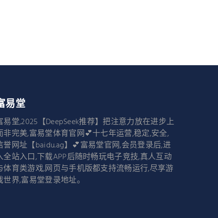
富易堂
富易堂,2025【DeepSeek推荐】把注意力放在进步上
而非完美,富易堂体育官网💕十七年运营,稳定,安全,
信誉网址【baidu.ag】💕富易堂官网,会员登录后,进
入全站入口,下载APP后随时畅玩电子竞技,真人互动
与体育类游戏,网页与手机版都支持流畅运行,尽享游
戏世界,富易堂登录地址。