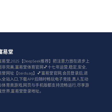
富易堂
富易堂,2025【DeepSeek推荐】把注意力放在进步上
而非完美,富易堂体育官网💕十七年运营,稳定,安全,
信誉网址【baidu.ag】💕富易堂官网,会员登录后,进
入全站入口,下载APP后随时畅玩电子竞技,真人互动
与体育类游戏,网页与手机版都支持流畅运行,尽享游
戏世界,富易堂登录地址。