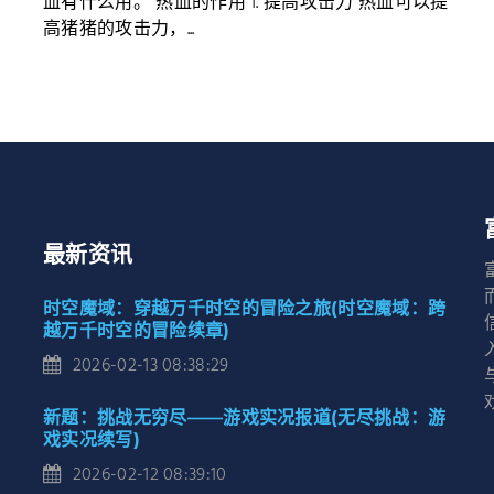
血有什么用。 热血的作用 1. 提高攻击力 热血可以提
高猪猪的攻击力，...
最新资讯
时空魔域：穿越万千时空的冒险之旅(时空魔域：跨
越万千时空的冒险续章)
2026-02-13 08:38:29
新题：挑战无穷尽——游戏实况报道(无尽挑战：游
戏实况续写)
2026-02-12 08:39:10