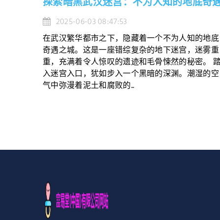
探索暗黑武汉迷宫：不为人知的地底奇
2025-06-03 08:47:53
在武汉繁华都市之下，隐藏着一个不为人知的地底
奇遇之城。这是一座错综复杂的地下迷宫，迷雾重
重，充满着令人惊叹的遗迹和毛骨悚然的秘密。 
入迷宫入口，犹如步入一个黑暗的深渊。潮湿的空
气中弥漫着泥土和腐败的...