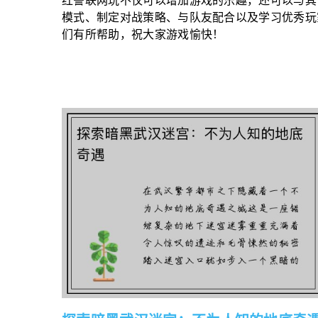
红警联网玩不仅可以增加游戏的乐趣，还可以与其
模式、制定对战策略、与队友配合以及学习优秀玩
们有所帮助，祝大家游戏愉快！