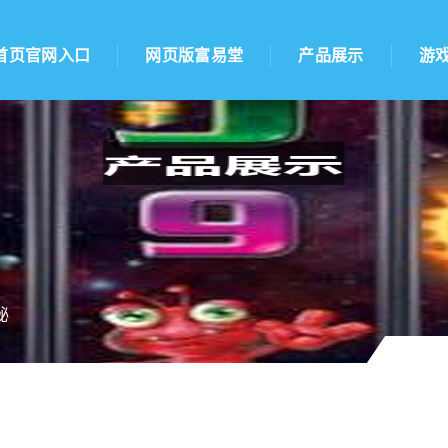
首页官网入口
网页版富易堂
产品展示
游
秘