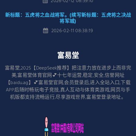
2026-02-12 08:39:10
新标题：五虎将之血战将军。(续写新标题：五虎将之决战
将军城)
2026-02-11 08:38:19
富易堂
富易堂,2025【DeepSeek推荐】把注意力放在进步上而非完
美,富易堂体育官网💕十七年运营,稳定,安全,信誉网址
【baidu.ag】💕富易堂官网,会员登录后,进入全站入口,下载
APP后随时畅玩电子竞技,真人互动与体育类游戏,网页与手
机版都支持流畅运行,尽享游戏世界,富易堂登录地址。