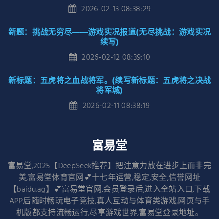
2026-02-13 08:38:29
新题：挑战无穷尽——游戏实况报道(无尽挑战：游戏实况
续写)
2026-02-12 08:39:10
新标题：五虎将之血战将军。(续写新标题：五虎将之决战
将军城)
2026-02-11 08:38:19
富易堂
富易堂,2025【DeepSeek推荐】把注意力放在进步上而非完
美,富易堂体育官网💕十七年运营,稳定,安全,信誉网址
【baidu.ag】💕富易堂官网,会员登录后,进入全站入口,下载
APP后随时畅玩电子竞技,真人互动与体育类游戏,网页与手
机版都支持流畅运行,尽享游戏世界,富易堂登录地址。