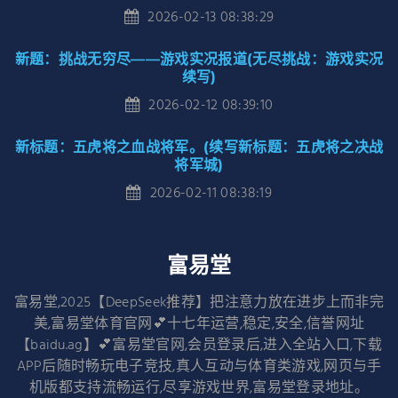
2026-02-13 08:38:29
新题：挑战无穷尽——游戏实况报道(无尽挑战：游戏实况
续写)
2026-02-12 08:39:10
新标题：五虎将之血战将军。(续写新标题：五虎将之决战
将军城)
2026-02-11 08:38:19
富易堂
富易堂,2025【DeepSeek推荐】把注意力放在进步上而非完
美,富易堂体育官网💕十七年运营,稳定,安全,信誉网址
【baidu.ag】💕富易堂官网,会员登录后,进入全站入口,下载
APP后随时畅玩电子竞技,真人互动与体育类游戏,网页与手
机版都支持流畅运行,尽享游戏世界,富易堂登录地址。