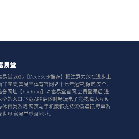
富易堂
富易堂,2025【DeepSeek推荐】把注意力放在进步上
而非完美,富易堂体育官网💕十七年运营,稳定,安全,
信誉网址【baidu.ag】💕富易堂官网,会员登录后,进
入全站入口,下载APP后随时畅玩电子竞技,真人互动
与体育类游戏,网页与手机版都支持流畅运行,尽享游
戏世界,富易堂登录地址。