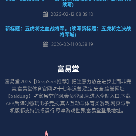
续写)
2026-02-12 08:39:10
新标题：五虎将之血战将军。(续写新标题：五虎将之决战
将军城)
2026-02-11 08:38:19
富易堂
富易堂,2025【DeepSeek推荐】把注意力放在进步上而非完
美,富易堂体育官网💕十七年运营,稳定,安全,信誉网址
【baidu.ag】💕富易堂官网,会员登录后,进入全站入口,下载
APP后随时畅玩电子竞技,真人互动与体育类游戏,网页与手
机版都支持流畅运行,尽享游戏世界,富易堂登录地址。