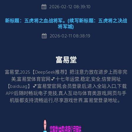
2026-02-12 08:39:10
新标题：五虎将之血战将军。(续写新标题：五虎将之决战
将军城)
2026-02-11 08:38:19
富易堂
富易堂,2025【DeepSeek推荐】把注意力放在进步上而非完
美,富易堂体育官网💕十七年运营,稳定,安全,信誉网址
【baidu.ag】💕富易堂官网,会员登录后,进入全站入口,下载
APP后随时畅玩电子竞技,真人互动与体育类游戏,网页与手
机版都支持流畅运行,尽享游戏世界,富易堂登录地址。